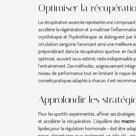
Optimiser la récupérati
La récupération avancée représente une composante f
accélérer la régénération et à maîtriser l’inflammati
cryothérapie et l’hydrothérapie se distinguent par 
circulation sanguine, favorisant ainsi une meilleure
prépondérant dans la récupération sportive, en faci
optimisé, souvent sous-estimé, reste indispensable po
l’entraînement. Ces méthodes, soigneusement intégrées
niveau de performance tout en limitant le risque d
conseils pratiques adaptés à chacun, il est recomma
Approfondir les stratégie
Pour les sportifs expérimentés, affiner ses stratégi
et accélérer la récupération. L’équilibre des
macro-
lipides pour la régulation hormonale – doit être adap
prises alimentaires joue également un rôle clé : pr