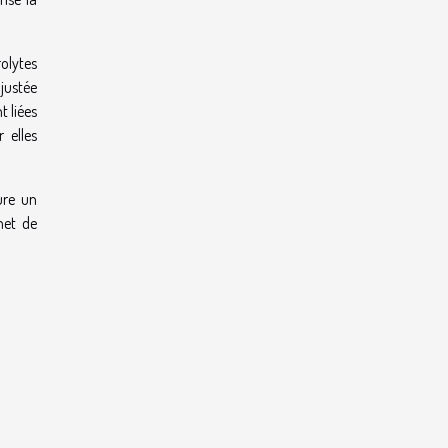
olytes
justée
t liées
 elles
ure un
met de