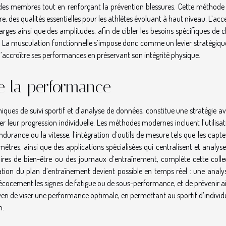
et des membres tout en renforçant la prévention blessures. Cette méthode 
e, des qualités essentielles pour les athlètes évoluant à haut niveau. L’acc
arges ainsi que des amplitudes, afin de cibler les besoins spécifiques de
rrain. La musculation fonctionnelle s’impose donc comme un levier stratégiq
’accroître ses performances en préservant son intégrité physique.
e la performance
iques de suivi sportif et d’analyse de données, constitue une stratégie a
 leur progression individuelle. Les méthodes modernes incluent l’utilisa
endurance ou la vitesse, l’intégration d’outils de mesure tels que les capt
es, ainsi que des applications spécialisées qui centralisent et analyse
aires de bien-être ou des journaux d’entraînement, complète cette colle
tion du plan d’entraînement devient possible en temps réel : une analys
précocement les signes de fatigue ou de sous-performance, et de prévenir ai
yen de viser une performance optimale, en permettant au sportif d’individ
n.