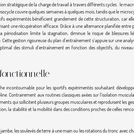
on stratégique de la charge de travail à travers différents cycles : le mac
socycle couvre quelques semaines à quelques mois, tandis que le microcy
fs expérimentés bénéficient grandement de cette structuration, car elle
isant une récupération efficace. Grâce à une alternance planifiée entre 
a périodisation limite la stagnation, diminue le risque de blessures li
 Cette gestion rigoureuse du plan d’entraînement s’appuie sur une analys
optimal des stimuli d’entraînement en fonction des objectifs, du niveau
fonctionnelle
he incontournable pour les sportifs expérimentés souhaitant développ
pline. Contrairement aux routines classiques axées sur l'isolation muscula
ents qui sollicitent plusieurs groupes musculaires et reproduisent les ge
ion, la stabilité et la mobilité dans des conditions proches de celles renc
 jambe, les soulevés de terre à une main ou les rotations du tronc avec cha