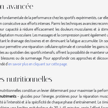
on avancée
ondamentale de la performance chez les sportifs expérimentés, car elle 
on consécutive aux efforts intenses. Parmi les techniques avancées reconn
leur capacité à réduire efficacement les douleurs musculaires et à stimu
 adaptation musculaire. Les massages et la compression jouent également 
litant le drainage des toxines et en diminuant la fatigue accumulée. Un s
ur permettre une réparation cellulaire optimale et consolider les gains i
 au quotidien des sportifs intensifs, offrent la possibilité de maintenir 
e blessures ou de surmenage. Pour approfondir ces approches et découvr
ndé d’
en savoir plus en cliquant sur cette page
.
s nutritionnelles
es nutritionnelles constitue un levier déterminant pour maximiser la perf
nutriments
– glucides pour l’énergie, protéines pour la réparation muscu
té à l’intensité et à la spécificité de chaque phase d’entraînement. Le
timi
ivilégier une fenêtre métabolique de 30 à 45 minutes après l’effort favor