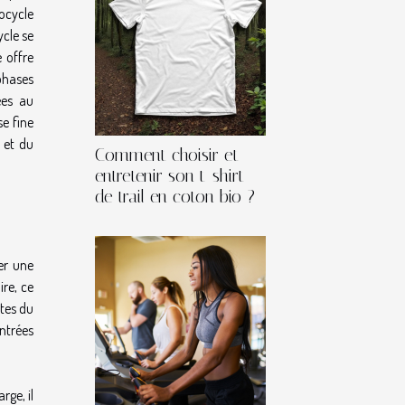
rocycle
cle se
 offre
phases
ées au
e fine
 et du
Comment choisir et
entretenir son t-shirt
de trail en coton bio ?
er une
ire, ce
stes du
ontrées
rge, il