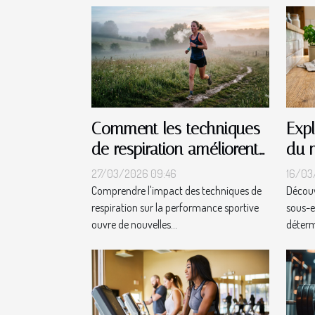
Comment les techniques
Expl
de respiration améliorent
du 
la performance sportive ?
mét
27/03/2026 09:46
16/03
Comprendre l'impact des techniques de
Décou
respiration sur la performance sportive
sous-e
ouvre de nouvelles...
détermi