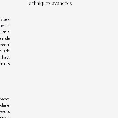
techniques avancées
vise à
ues, la
ler la
un rôle
ommeil
ssus de
un haut
ir des
ormance
laire,
ng
des
ise la