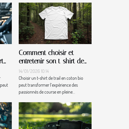
Comment choisir et
rt
entretenir son t-shirt de
trail en coton bio ?
14/01/2026 10:14
r
Choisir un t-shirt de trail en coton bio
 peut
peut transformer l’expérience des
passionnés de course en pleine...