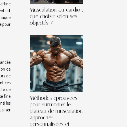
affine
Musculation ou cardio :
ent est
que choisir selon ses
 chaque
objectifs ?
ue pour
vancée
tion de
eurs de
nt ces
cte de
e fine
Méthodes éprouvées
nsi les
pour surmonter le
ualiser
plateau de musculation
approches
personnalisées et