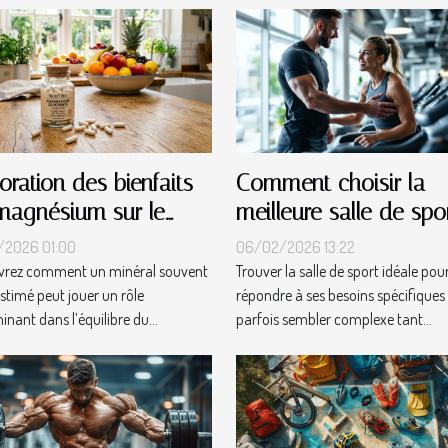
oration des bienfaits
Comment choisir la
magnésium sur le
meilleure salle de spo
abolisme
pour vos besoins ?
/2026 01:00
06/02/2026 13:22
vrez comment un minéral souvent
Trouver la salle de sport idéale pou
stimé peut jouer un rôle
répondre à ses besoins spécifiques
nant dans l’équilibre du...
parfois sembler complexe tant...