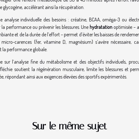
e glycogène, accélérant ainsi la récupération.
e analyse individuelle des besoins : créatine, BCAA, oméga-3 ou électr
nir la performance ou prévenir les blessures. Une
hydratation
optimisée – a
biante et de la durée de l’effort – permet d’éviter les baisses de rendemen
s micro-carences (fer, vitamine D, magnésium) s’avère nécessaire, car
t la performance globale.
e sur l’analyse fine du métabolisme et des objectifs individuels, proc
éfléchie soutient la régénération musculaire, limite les blessures et per
e, répondant ainsi aux exigences élevées des sportifs expérimentés.
Sur le même sujet