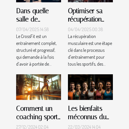
Dans quelle
Optimiser sa
salle de
récupération
musculation
musculaire
07/04/2025 14:58
04/04/2025 00:38
faire ses
avec des
Le CrossFit est un
La récupération
entraînement complet,
musculaire est une étape
entraînements
compléments
structuré et progressif,
clé dans le processus
de CrossFit au
adaptés
qui demande à la fois
d'entraînement pour
Mans ?
d’avoir à portée de...
tous les sportifs, des...
Les bienfaits
Comment un
méconnus du
coaching sportif
cross-training
personnalisé à
22/03/2024 14:04
27/12/2024 02:04