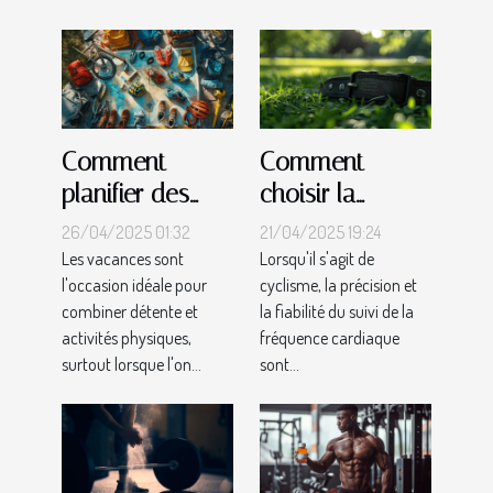
avancées
Comment
Comment
planifier des
choisir la
vacances
meilleure
26/04/2025 01:32
21/04/2025 19:24
multisports
ceinture
Les vacances sont
Lorsqu'il s'agit de
l'occasion idéale pour
cyclisme, la précision et
pour toute la
cardiaque pour
combiner détente et
la fiabilité du suivi de la
famille
le cyclisme
activités physiques,
fréquence cardiaque
surtout lorsque l'on...
sont...