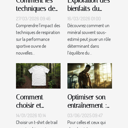
Comment les
Exploration des
techniques de
bienfaits du
respiration
magnésium sur
27/03/2026 09:46
16/03/2026 01:00
améliorent la
le métabolisme
Comprendre l'impact des
Découvrez comment un
techniques de respiration
minéral souvent sous-
performance
sur la performance
estimé peut jouer un rôle
sportive ?
sportive ouvre de
déterminant dans
nouvelles...
l’équilibre du...
Comment
Optimiser son
choisir et
entraînement :
entretenir son t-
techniques
14/01/2026 10:14
03/06/2025 09:47
shirt de trail en
avancées pour
Choisir un t-shirt de trail
Pour celles et ceux qui