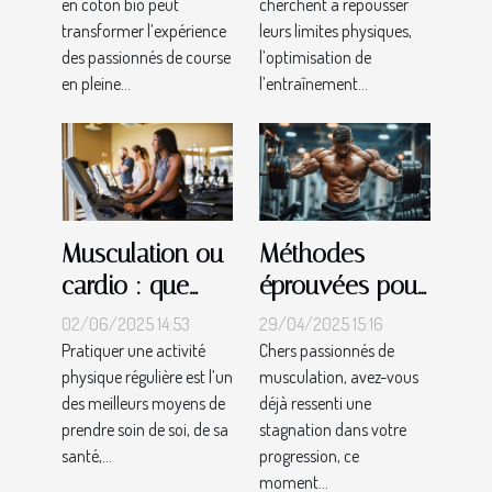
en coton bio peut
cherchent à repousser
coton bio ?
sportifs
transformer l’expérience
leurs limites physiques,
expérimentés
des passionnés de course
l’optimisation de
en pleine...
l’entraînement...
Musculation ou
Méthodes
cardio : que
éprouvées pour
choisir selon
surmonter le
02/06/2025 14:53
29/04/2025 15:16
ses objectifs ?
plateau de
Pratiquer une activité
Chers passionnés de
physique régulière est l’un
musculation, avez-vous
musculation
des meilleurs moyens de
déjà ressenti une
approches
prendre soin de soi, de sa
stagnation dans votre
personnalisées
santé,...
progression, ce
et techniques
moment...