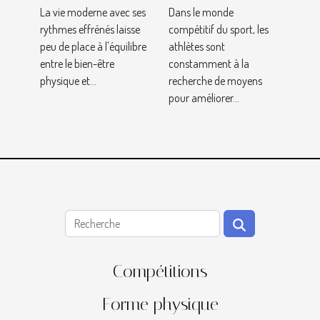
pour les
domicile
Dans le monde
La vie moderne avec ses
compétitif du sport, les
rythmes effrénés laisse
athlètes de
transforme
athlètes sont
peu de place à l'équilibre
disciplines
votre quotidien
constamment à la
entre le bien-être
variées
recherche de moyens
physique et...
pour améliorer...
Compétitions
Forme physique