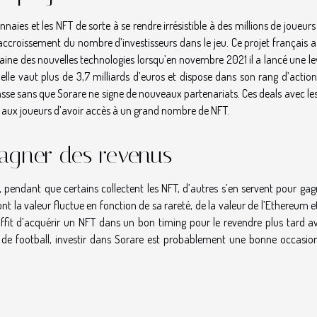
nnaies et les NFT de sorte à se rendre irrésistible à des millions de joueurs
ccroissement du nombre d’investisseurs dans le jeu. Ce projet français a
aine des nouvelles technologies lorsqu’en novembre 2021 il a lancé une l
elle vaut plus de 3,7 milliards d’euros et dispose dans son rang d’actio
asse sans que Sorare ne signe de nouveaux partenariats. Ces deals avec le
aux joueurs d’avoir accès à un grand nombre de NFT.
gagner des revenus
t, pendant que certains collectent les NFT, d’autres s’en servent pour ga
nt la valeur fluctue en fonction de sa rareté, de la valeur de l’Ethereum 
uffit d’acquérir un NFT dans un bon timing pour le revendre plus tard a
é de football, investir dans Sorare est probablement une bonne occasio