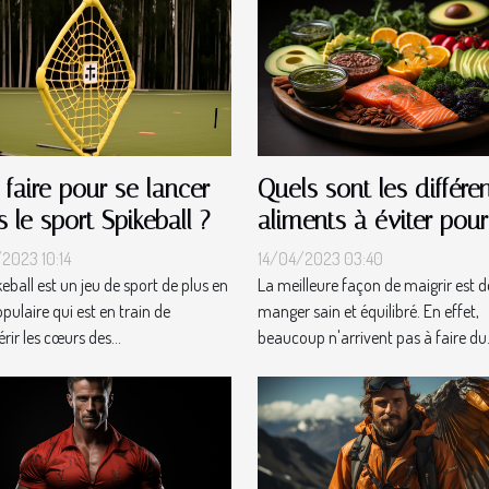
faire pour se lancer
Quels sont les différe
 le sport Spikeball ?
aliments à éviter pour
perdre du poids ?
2023 10:14
14/04/2023 03:40
eball est un jeu de sport de plus en
La meilleure façon de maigrir est d
pulaire qui est en train de
manger sain et équilibré. En effet,
ir les cœurs des...
beaucoup n'arrivent pas à faire du.