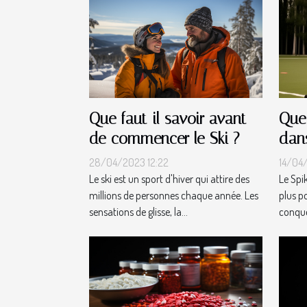
Que faut-il savoir avant
Que 
de commencer le Ski ?
dans
28/04/2023 12:22
14/04/
Le ski est un sport d'hiver qui attire des
Le Spik
millions de personnes chaque année. Les
plus po
sensations de glisse, la...
conquér