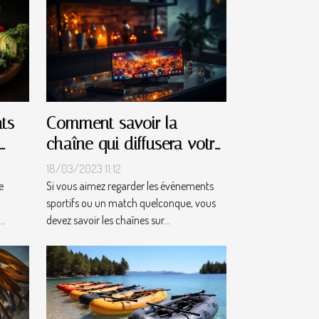
nts
Comment savoir la
chaîne qui diffusera votre
événement sportif ou
18/03/2023 11:12
match ?
e
Si vous aimez regarder les événements
sportifs ou un match quelconque, vous
..
devez savoir les chaînes sur...