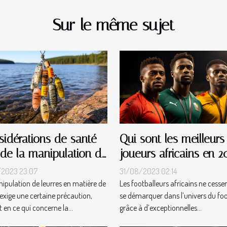
Sur le même sujet
idérations de santé
Qui sont les meilleurs
 de la manipulation de
joueurs africains en 2
res
?
/2023 23:07
31/08/2023 02:14
ipulation de leurres en matière de
Les footballeurs africains ne cesse
exige une certaine précaution,
se démarquer dans l’univers du foo
 en ce qui concerne la...
grâce à d’exceptionnelles...