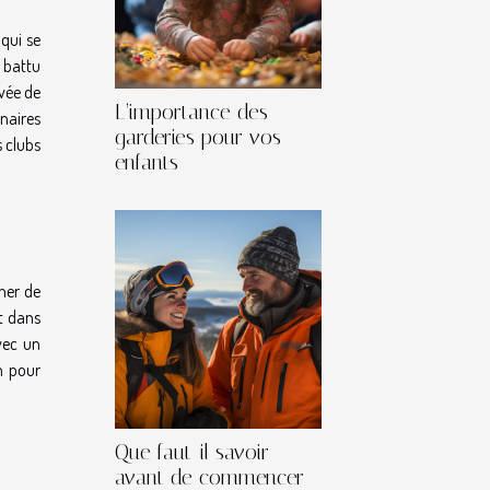
 qui se
 battu
evée de
L’importance des
nnaires
garderies pour vos
s clubs
enfants
gner de
et dans
vec un
n pour
Que faut-il savoir
avant de commencer