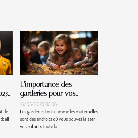
L’importance des
023
garderies pour vos
enfants
16/05/2023 02:06
nt de
Les garderies tout comme les maternelles
tball
sont des endroits où vous pouvez laisser
vos enfants toute la...