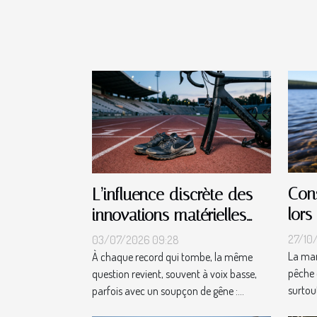
Cons
L’influence discrète des
lors
innovations matérielles
leur
sur les records sportifs
27/10
03/07/2026 09:28
La man
À chaque record qui tombe, la même
pêche 
question revient, souvent à voix basse,
surtout
parfois avec un soupçon de gêne :...