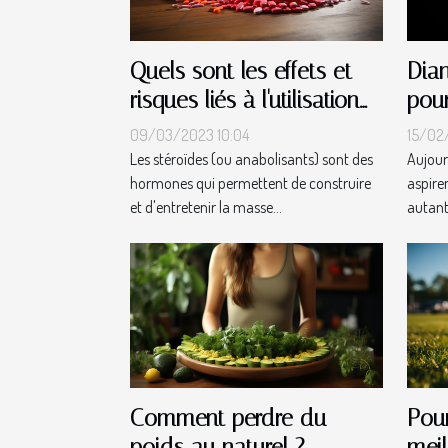
Quels sont les effets et
Dian
risques liés à l'utilisation
pou
des stéroïdes ?
sans
09/03/2023 10:04
15/02
Les stéroïdes (ou anabolisants) sont des
Aujour
hormones qui permettent de construire
aspire
et d'entretenir la masse...
autant 
Comment perdre du
Pour
poids au naturel ?
meil