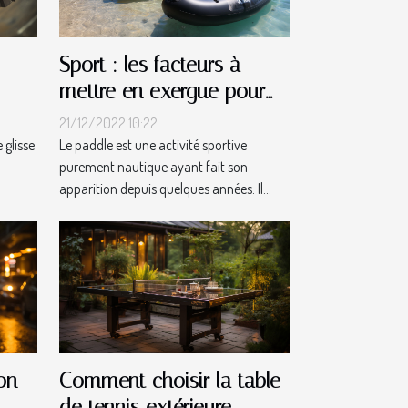
Sport : les facteurs à
mettre en exergue pour
effectuer le choix de son
21/12/2022 10:22
Paddle gonflable
 glisse
Le paddle est une activité sportive
purement nautique ayant fait son
apparition depuis quelques années. Il...
on
Comment choisir la table
de tennis extérieure