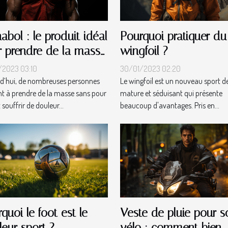
abol : le produit idéal
Pourquoi pratiquer du
r prendre de la masse
wingfoil ?
 douleur musculaire
/2023 03:10
30/01/2023 02:20
d’hui, de nombreuses personnes
Le wingfoil est un nouveau sport de
nt à prendre de la masse sans pour
mature et séduisant qui présente
souffrir de douleur...
beaucoup d'avantages. Pris en...
quoi le foot est le
Veste de pluie pour s
leur sport ?
vélo : comment bien