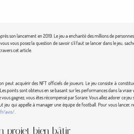
après son lancement en 2019. Le jeu a enchanté des millions de personnes
ous vous posez la question de savoir s’il faut se lancer dans le jeu, sac
ravers cet article.
on peut acquérir des NFT officiels de joueurs. Le jeu consiste à constitu
 Les points sont obtenus en se basant sur les performances dans la vraie 
 vous gagnez, vous êtes récompensé par Sorare. Vous allez adorer ce jeu s
out jeu qui appelle à manager une équipe de football. Pour vous lancer, r
fr/avis/
.
n projet bien bâtir