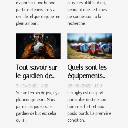
d'apprécier une bonne
plusieurs utilités. Ainsi,
idéale pour vos
partie de tennis, il n'y a
pendant que certaines
besoins ?
rien de tel que de jouer en
personnes sont à la
plein air par...
recherche...
Tout savoir sur
Quels sont les
le gardien de
équipements
but
des joueurs de
31/08/2022 13:32
03/08/2022 19:00
rugby?
Sur un terrain de jeu, il y a
Le rugby est un sport
plusieurs joueurs. Mais
particulier destiné aux
parmi ces joueurs, le
hommes forts et aux
gardien de but est celui
poids lourds. La première
qui a...
condition...