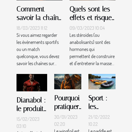
Comment
Quels sont les
savoir la chaîne
effets et risques
qui diffusera
liés à l'utilisation
18/03/2023 11:12
09/03/2023 10:04
votre
des stéroïdes ?
Si vous aimez regarder
Les stéroïdes (ou
les événements sportifs
anabolisants) sont des
événement
ou un match
hormones qui
sportif ou
quelconque, vous devez
permettent de construire
match ?
savoir les chaînes sur...
et d'entretenir la masse...
Pourquoi
Sport :
Dianabol :
pratiquer
les
le produit
du
facteurs
idéal pour
30/01/2023
21/12/2022
15/02/2023
wingfoil
à mettre
02:20
10:22
prendre
03:10
Le wingfoil est
Le paddle est