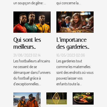
qui concerne la...
un soupçon de gêne :...
Qui sont les
L’importance
meilleurs
des garderies
joueurs
pour vos
31/08/2023 02:14
16/05/2023 02:06
africains en
enfants
Les footballeurs africains
Les garderies tout
ne cessent de se
comme les maternelles
2023 ?
démarquer dans l’univers
sont des endroits où vous
du football grâce à
pouvez laisser vos
d’exceptionnelles...
enfants toute la...