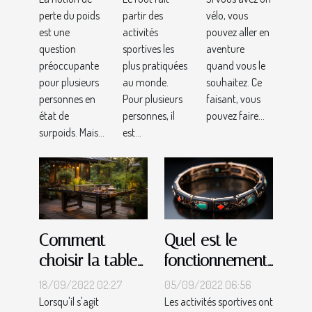
sport ?
bien
perte du poids
partir des
vélo, vous
choisir ?
est une
activités
pouvez aller en
question
sportives les
aventure
préoccupante
plus pratiquées
quand vous le
pour plusieurs
au monde.
souhaitez. Ce
personnes en
Pour plusieurs
faisant, vous
état de
personnes, il
pouvez faire...
surpoids. Mais...
est...
Comment
Quel est le
choisir la table
fonctionnement
de tennis
des bracelets
18/09/2022 02:27
05/09/2022 06:56
extérieure
connectés ?
Lorsqu'il s'agit
Les activités sportives ont