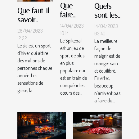
Que
Quels
Que faut-il
faire
sont les
savoir
pour se
différents
14/04/2023
14/04/2023
avant de
28/04/2023
lancer
aliments
10:14
03:40
commencer
12:22
Le Spikeball
dans le
La meilleure
à éviter
Le ski est un sport
le Ski ?
est un jeu de
façon de
sport
pour
d'hiver qui attire
sport de plus
maigrir est de
Spikeball
perdre
des millions de
en plus
manger sain
personnes chaque
?
du poids
populaire qui
et équilibré.
année. Les
?
est en train de
En effet,
sensations de
conquérir les
beaucoup
glisse, la...
cœurs des...
n'arrivent pas
à faire du...