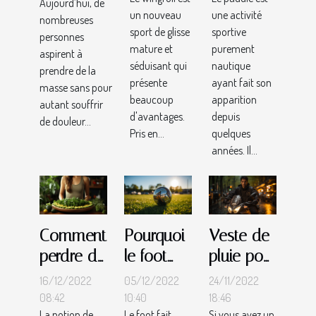
?
en
Aujourd’hui, de
de la
un nouveau
une activité
exergue
nombreuses
masse
sport de glisse
sportive
personnes
pour
sans
mature et
purement
aspirent à
effectuer
douleur
séduisant qui
nautique
prendre de la
le choix
présente
ayant fait son
musculaire
masse sans pour
beaucoup
apparition
de son
autant souffrir
d'avantages.
depuis
de douleur...
Paddle
Pris en...
quelques
gonflable
années. Il...
Comment
Pourquoi
Veste de
perdre du
le foot
pluie pour
poids au
est le
son vélo :
16/12/2022
05/12/2022
24/11/2022
naturel ?
meilleur
comment
08:42
10:40
18:46
La notion de
Le foot fait
Si vous avez un