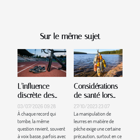
Sur le même sujet
Considérations
L’influence
de santé lors
discrète des
de la
innovations
27/10/2023 23:07
03/07/2026 09:28
manipulation de
matérielles sur
La manipulation de
À chaque record qui
leurres en matière de
tombe, la même
leurres
les records
pêche exige une certaine
question revient, souvent
sportifs
précaution, surtout en ce
à voix basse, parfois avec