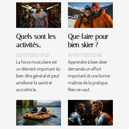
Quels sont les
Que faire pour
activités
bien skier ?
musculaires
05/07/2022 19:52
16/05/2022 22:40
que vous
La force musculaire est
Apprendre à bien skier
un élément important du
demande un effort
devriez
bien-être général et peut
important et une bonne
pratiquer ?
améliorer la santé et
maîtrise de la pratique.
accroître la...
Rien ne vaut...