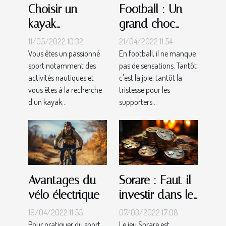
Choisir un
Football : Un
kayak
grand choc
gonflable :
disputé entre
11/05/2022 10:32
21/04/2022 11:54
comment s’y
l'OM et l'OL
Vous êtes un passionné
En football, il ne manque
sport notamment des
pas de sensations. Tantôt
prendre
activités nautiques et
c'est la joie, tantôt la
efficacement ?
vous êtes à la recherche
tristesse pour les
d’un kayak...
supporters...
Avantages du
Sorare : Faut-il
vélo électrique
investir dans le
jeu ?
19/04/2022 11:55
07/03/2022 17:08
Pour pratiquer du sport,
Le jeu Sorare est