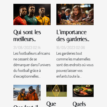
Qui sont les
L’importance
meilleurs
des garderies
joueurs
pour vos
31/08/2023 02:14
16/05/2023 02:06
africains en
enfants
Les footballeurs africains
Les garderies tout
ne cessent de se
comme les maternelles
2023 ?
démarquer dans l’univers
sont des endroits où vous
du football grâce à
pouvez laisser vos
d’exceptionnelles...
enfants toute la...
Que
Quels