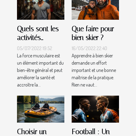
Quels sont les
Que faire pour
activités
bien skier ?
musculaires
05/07/2022 19:52
16/05/2022 22:40
que vous
La force musculaire est
Apprendre à bien skier
un élément important du
demande un effort
devriez
bien-être général et peut
important et une bonne
pratiquer ?
améliorer la santé et
maîtrise de la pratique.
accroître la...
Rien ne vaut...
Choisir un
Football : Un