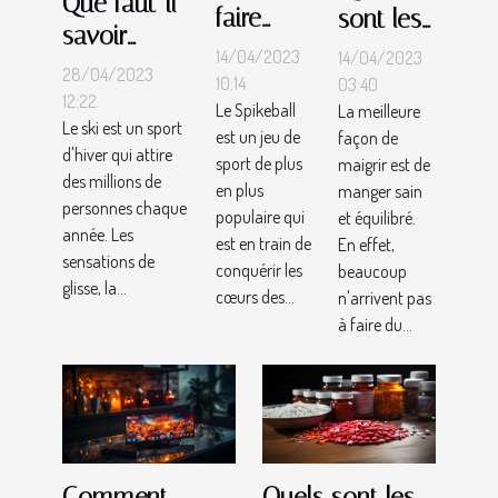
Que faut-il
faire
sont les
savoir
pour se
différents
14/04/2023
14/04/2023
avant de
28/04/2023
lancer
aliments
10:14
03:40
commencer
12:22
Le Spikeball
dans le
La meilleure
à éviter
Le ski est un sport
le Ski ?
est un jeu de
façon de
sport
pour
d'hiver qui attire
sport de plus
maigrir est de
Spikeball
perdre
des millions de
en plus
manger sain
personnes chaque
?
du poids
populaire qui
et équilibré.
année. Les
?
est en train de
En effet,
sensations de
conquérir les
beaucoup
glisse, la...
cœurs des...
n'arrivent pas
à faire du...
Comment
Quels sont les