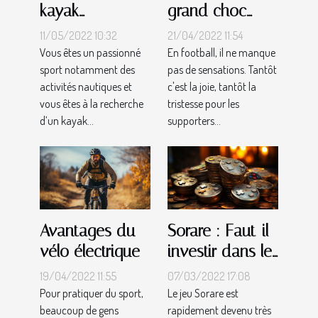
kayak
grand choc
gonflable :
disputé entre
11/05/2022 10:32
21/04/2022 11:54
comment s’y
l'OM et l'OL
Vous êtes un passionné
En football, il ne manque
sport notamment des
pas de sensations. Tantôt
prendre
activités nautiques et
c'est la joie, tantôt la
efficacement ?
vous êtes à la recherche
tristesse pour les
d’un kayak...
supporters...
Avantages du
Sorare : Faut-il
vélo électrique
investir dans le
jeu ?
19/04/2022 11:55
07/03/2022 17:08
Pour pratiquer du sport,
Le jeu Sorare est
beaucoup de gens
rapidement devenu très