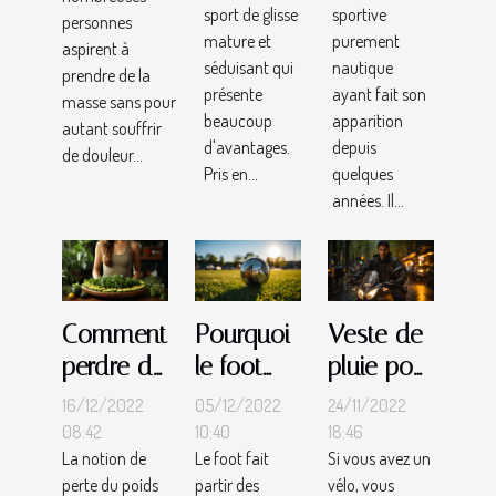
masse
sport de glisse
sportive
personnes
pour
sans
mature et
purement
aspirent à
effectuer
douleur
séduisant qui
nautique
prendre de la
le choix
présente
ayant fait son
musculaire
masse sans pour
beaucoup
apparition
de son
autant souffrir
d'avantages.
depuis
de douleur...
Paddle
Pris en...
quelques
gonflable
années. Il...
Comment
Pourquoi
Veste de
perdre du
le foot
pluie pour
poids au
est le
son vélo :
16/12/2022
05/12/2022
24/11/2022
naturel ?
meilleur
comment
08:42
10:40
18:46
La notion de
Le foot fait
Si vous avez un
sport ?
bien
perte du poids
partir des
vélo, vous
choisir ?