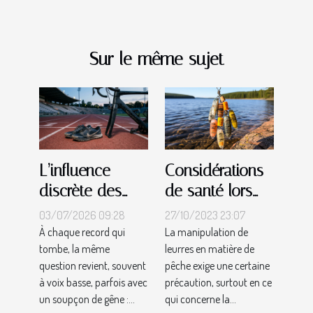
Sur le même sujet
Considérations
L’influence
de santé lors
discrète des
de la
innovations
27/10/2023 23:07
03/07/2026 09:28
manipulation de
matérielles sur
La manipulation de
À chaque record qui
leurres en matière de
tombe, la même
leurres
les records
pêche exige une certaine
question revient, souvent
sportifs
précaution, surtout en ce
à voix basse, parfois avec
qui concerne la...
un soupçon de gêne :...