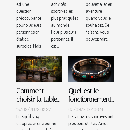
est une
activités
pouvez aller en
question
sportives les
aventure
préoccupante
plus pratiquées
quand vous le
pour plusieurs
au monde.
souhaitez. Ce
personnes en
Pour plusieurs
faisant, vous
état de
personnes, il
pouvez faire...
surpoids. Mais...
est...
Comment
Quel est le
choisir la table
fonctionnement
de tennis
des bracelets
18/09/2022 02:27
05/09/2022 06:56
extérieure
connectés ?
Lorsqu'il s'agit
Les activités sportives ont
d'apprécier une bonne
plusieurs utilités. Ainsi,
idéale pour vos