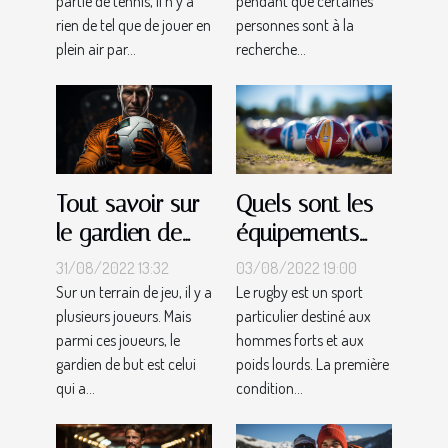
partie de tennis, il n'y a
pendant que certaines
besoins ?
rien de tel que de jouer en
personnes sont à la
plein air par...
recherche...
Tout savoir sur
Quels sont les
le gardien de
équipements
but
des joueurs de
31/08/2022 13:32
03/08/2022 19:00
rugby?
Sur un terrain de jeu, il y a
Le rugby est un sport
plusieurs joueurs. Mais
particulier destiné aux
parmi ces joueurs, le
hommes forts et aux
gardien de but est celui
poids lourds. La première
qui a...
condition...