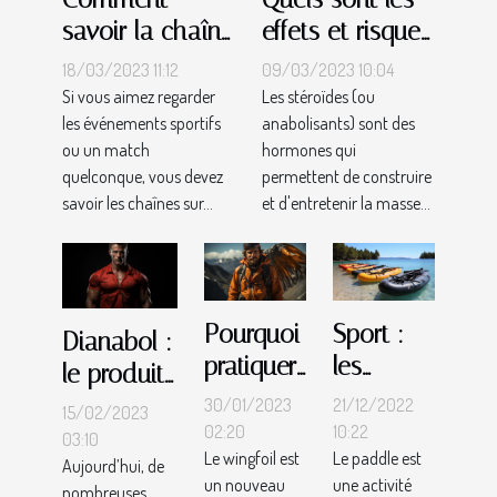
savoir la chaîne
effets et risques
qui diffusera
liés à l'utilisation
18/03/2023 11:12
09/03/2023 10:04
votre
des stéroïdes ?
Si vous aimez regarder
Les stéroïdes (ou
les événements sportifs
anabolisants) sont des
événement
ou un match
hormones qui
sportif ou
quelconque, vous devez
permettent de construire
match ?
savoir les chaînes sur...
et d'entretenir la masse...
Pourquoi
Sport :
Dianabol :
pratiquer
les
le produit
du
facteurs
idéal pour
30/01/2023
21/12/2022
15/02/2023
wingfoil
à mettre
02:20
10:22
prendre
03:10
Le wingfoil est
Le paddle est
?
en
Aujourd’hui, de
de la
un nouveau
une activité
exergue
nombreuses